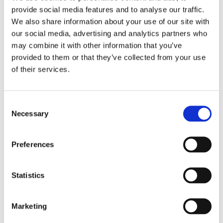
provide social media features and to analyse our traffic.
Willem Bruens
We also share information about your use of our site with
our social media, advertising and analytics partners who
30/10/2021
may combine it with other information that you’ve
Heel erg tevreden met de verbouwing van onze
provided to them or that they’ve collected from your use
zolder. Stefan en Jan hebben een paar mooie
of their services.
kamers, vliering en trap gerealiseerd. Ze werken
netjes en houden zich aan afspraken. Denken ook
goed mee over de uitvoering. Kortom heel tevreden!
Consent
Bart Custers
Necessary
Selection
08/03/2021
Na een ingrijpende dakrenovatie wilden wij het
Preferences
dakbeschot graag met gipsplaat laten afwerken en
een grote kamer door middel van een
Statistics
houtskeletbouw muurtje laten opsplitsen in twee
kamers. SB gevonden via internet. Stefan heeft
samen met Jan de klus geklaard. Prima uitgevoerd en
Marketing
na afloop de bouwplaats keurig schoon opgeleverd.
En heel belangrijk, het werk
Lees meer...