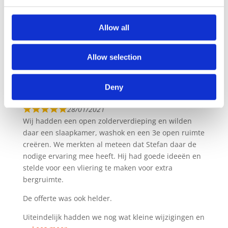
Chris van de Merbel
Allow all
25/02/2021
Helemaal tevreden met het verbouwen van ons
Allow selection
kantoor. Strak en professioneel vakwerk geleverd! Tot
de volgende klus!
Randy Cornelissen
Deny
28/01/2021
Wij hadden een open zolderverdieping en wilden
daar een slaapkamer, washok en een 3e open ruimte
creëren. We merkten al meteen dat Stefan daar de
nodige ervaring mee heeft. Hij had goede ideeën en
stelde voor een vliering te maken voor extra
bergruimte.
De offerte was ook helder.
Uiteindelijk hadden we nog wat kleine wijzigingen en